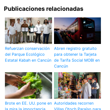
Publicaciones relacionadas
Refuerzan conservación
Abren registro gratuito
del Parque Ecológico
para obtener la Tarjeta
Estatal Kabah en Cancún
de Tarifa Social MOBI en
Cancún
Brote en EE. UU. pone en
Autoridades recorren
la mira la importancia
Villas Otoch Paraíso para