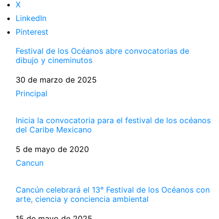
X
LinkedIn
Pinterest
Festival de los Océanos abre convocatorias de
dibujo y cineminutos
Fecha
30 de marzo de 2025
Respecto a
Principal
Inicia la convocatoria para el festival de los océanos
del Caribe Mexicano
Fecha
5 de mayo de 2020
Respecto a
Cancun
Cancún celebrará el 13° Festival de los Océanos con
arte, ciencia y conciencia ambiental
Fecha
15 de mayo de 2025