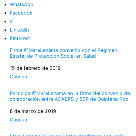
WhatsApp
Facebook
X
LinkedIn
Pinterest
Firma @MaraLezama convenio con el Régimen
Estatal de Protección Social en Salud
Fecha
15 de febrero de 2019
Respecto a
Cancun
Participa @MaraLezama en la firma del convenio de
colaboración entre ACAEPS y SSP de Quintana Roo.
Fecha
8 de marzo de 2019
Respecto a
Cancun