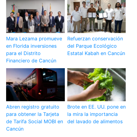
Mara Lezama promueve
Refuerzan conservación
en Florida inversiones
del Parque Ecológico
para el Distrito
Estatal Kabah en Cancún
Financiero de Cancún
Abren registro gratuito
Brote en EE. UU. pone en
para obtener la Tarjeta
la mira la importancia
de Tarifa Social MOBI en
del lavado de alimentos
Cancún