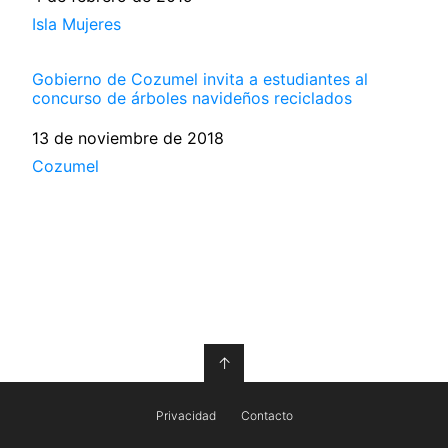
Respecto a
Isla Mujeres
Gobierno de Cozumel invita a estudiantes al
concurso de árboles navideños reciclados
Fecha
13 de noviembre de 2018
Respecto a
Cozumel
↑
Privacidad
Contacto