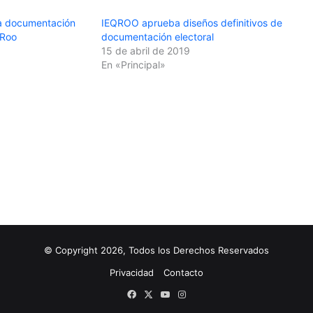
la documentación
IEQROO aprueba diseños definitivos de
 Roo
documentación electoral
15 de abril de 2019
En «Principal»
© Copyright 2026, Todos los Derechos Reservados
Privacidad
Contacto
Facebook
X
YouTube
Instagram