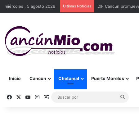
miércoles , 5 agosto 2026
Ultimas Noticias
DIF Cancún promueve 
Inicio
Cancun
Chetumal
Puerto Morelos
P
Facebook
X
YouTube
Instagram
Publicación al azar
Busca
por