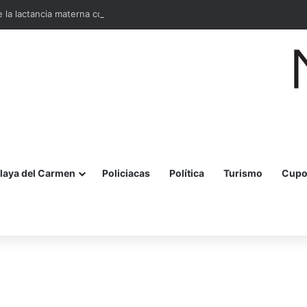
la lactancia materna con jornada para madres y embarazadas
laya del Carmen
Policiacas
Política
Turismo
Cupo
r