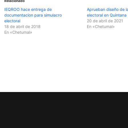
Relacionado
IEQROO hace entrega de
Aprueban diseño de 
documentacion para simulacro
electoral en Quintana
electoral
20 de abril de 2021
18 de abril de 2018
En «Chetumal»
En «Chetumal»