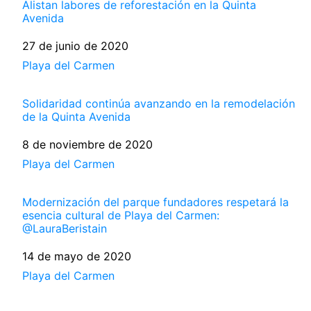
Alistan labores de reforestación en la Quinta
Avenida
Fecha
27 de junio de 2020
Respecto a
Playa del Carmen
Solidaridad continúa avanzando en la remodelación
de la Quinta Avenida
Fecha
8 de noviembre de 2020
Respecto a
Playa del Carmen
Modernización del parque fundadores respetará la
esencia cultural de Playa del Carmen:
@LauraBeristain
Fecha
14 de mayo de 2020
Respecto a
Playa del Carmen