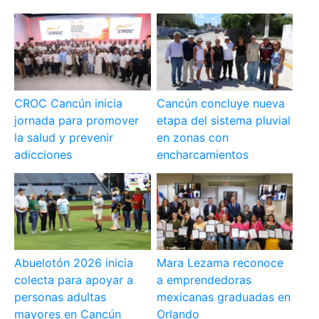
CROC Cancún inicia
Cancún concluye nueva
jornada para promover
etapa del sistema pluvial
la salud y prevenir
en zonas con
adicciones
encharcamientos
Abuelotón 2026 inicia
Mara Lezama reconoce
colecta para apoyar a
a emprendedoras
personas adultas
mexicanas graduadas en
mayores en Cancún
Orlando