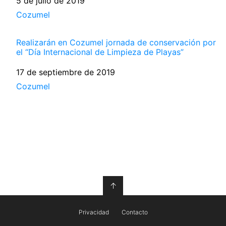
Fecha
5 de julio de 2019
Respecto a
Cozumel
Realizarán en Cozumel jornada de conservación por
el “Día Internacional de Limpieza de Playas”
Fecha
17 de septiembre de 2019
Respecto a
Cozumel
↑
Privacidad
Contacto