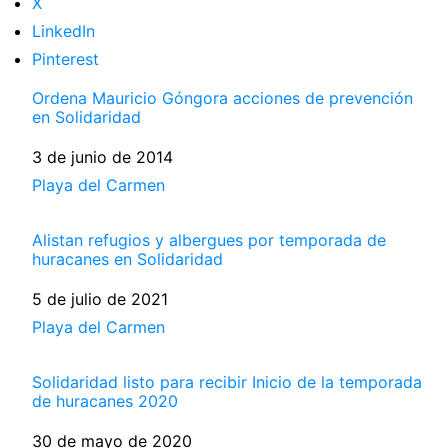
X
LinkedIn
Pinterest
Ordena Mauricio Góngora acciones de prevención
en Solidaridad
Fecha
3 de junio de 2014
Respecto a
Playa del Carmen
Alistan refugios y albergues por temporada de
huracanes en Solidaridad
Fecha
5 de julio de 2021
Respecto a
Playa del Carmen
Solidaridad listo para recibir Inicio de la temporada
de huracanes 2020
Fecha
30 de mayo de 2020