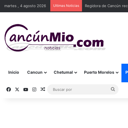
martes , 4 agosto 2026
Ultimas Noticias
Regidora de Cancún rec
Inicio
Cancun
Chetumal
Puerto Morelos
P
Facebook
X
YouTube
Instagram
Publicación al azar
Busca
por