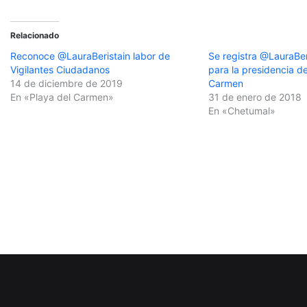
Relacionado
Reconoce @LauraBeristain labor de
Se registra @LauraBer
Vigilantes Ciudadanos
para la presidencia d
14 de diciembre de 2019
Carmen
En «Playa del Carmen»
31 de enero de 2018
En «Chetumal»