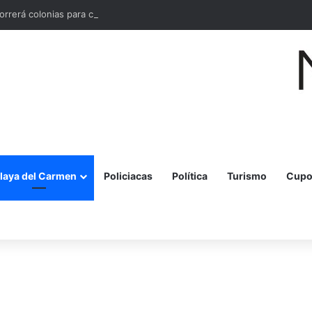
orrerá colonias para conocer necesidades en materia de seguridad
laya del Carmen
Policiacas
Política
Turismo
Cupo
r