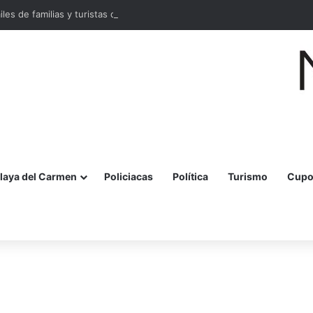
miles de familias y turistas disfrutan la Festa della Pizza en Malecón Taja
laya del Carmen
Policiacas
Política
Turismo
Cupo
r