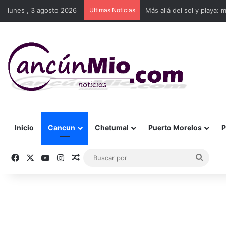
lunes , 3 agosto 2026
Ultimas Noticias
Más allá del sol y playa: 
Inicio
Cancun
Chetumal
Puerto Morelos
P
Facebook
X
YouTube
Instagram
Publicación al azar
Busca
por