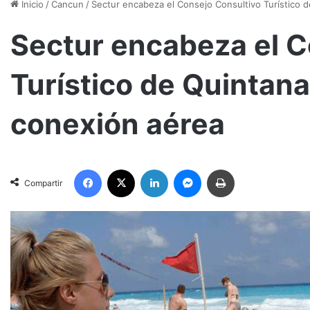
Inicio
/
Cancun
/
Sectur encabeza el Consejo Consultivo Turístico 
Sectur encabeza el C
Turístico de Quintan
conexión aérea
Facebook
X
LinkedIn
Messenger
Imprimir
Compartir