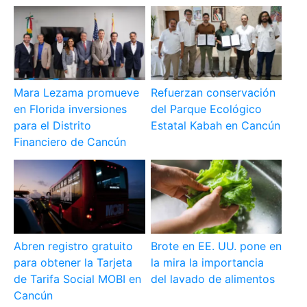
Mara Lezama promueve
Refuerzan conservación
en Florida inversiones
del Parque Ecológico
para el Distrito
Estatal Kabah en Cancún
Financiero de Cancún
Abren registro gratuito
Brote en EE. UU. pone en
para obtener la Tarjeta
la mira la importancia
de Tarifa Social MOBI en
del lavado de alimentos
Cancún