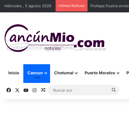
miércoles , 5 agosto 2026
Ultimas Noticias
Profepa frustra enví
Inicio
Cancun
Chetumal
Puerto Morelos
P
Facebook
X
YouTube
Instagram
Publicación al azar
Busca
por