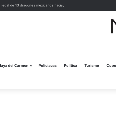
o ilegal de 13 dragones mexicanos hacia Hong Kong
laya del Carmen
Policiacas
Política
Turismo
Cupo
r