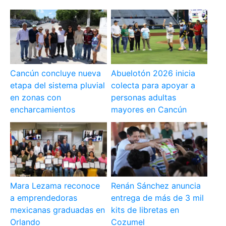
Cancún concluye nueva
Abuelotón 2026 inicia
etapa del sistema pluvial
colecta para apoyar a
en zonas con
personas adultas
encharcamientos
mayores en Cancún
Mara Lezama reconoce
Renán Sánchez anuncia
a emprendedoras
entrega de más de 3 mil
mexicanas graduadas en
kits de libretas en
Orlando
Cozumel