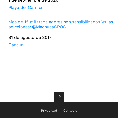
Fecha
1 de septiembre de 2020
Respecto a
Playa del Carmen
Mas de 15 mil trabajadores son sensibilizados Vs las
adicciones: @MachucaCROC
Fecha
31 de agosto de 2017
Respecto a
Cancun
↑
Privacidad
Contacto