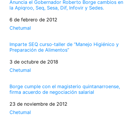
Anuncia el Gobernador Roberto Borge cambios en
la Apiqroo, Seq, Sesa, Dif, Infovir y Sedes.
Fecha
6 de febrero de 2012
Respecto a
Chetumal
Imparte SEQ curso-taller de “Manejo Higiénico y
Preparación de Alimentos”
Fecha
3 de octubre de 2018
Respecto a
Chetumal
Borge cumple con el magisterio quintanarroense,
firma acuerdo de negociación salarial
Fecha
23 de noviembre de 2012
Respecto a
Chetumal