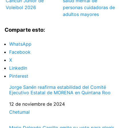
Cancún Junior de
salud mental de
Voleibol 2026
personas cuidadoras de
adultos mayores
Comparte esto:
WhatsApp
Facebook
X
LinkedIn
Pinterest
Jorge Sanén reafirma estabilidad del Comité
Ejecutivo Estatal de MORENA en Quintana Roo
Fecha
12 de noviembre de 2024
Respecto a
Chetumal
Mario Delgado Carrillo emite su voto para elegir