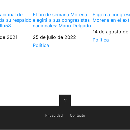
acional de
El fin de semana Morena
Eligen a congres
da su respaldo
elegirá a sus congresistas
Morena en el ext
llo58
nacionales: Mario Delgado
Fecha
14 de agosto de
 de 2021
Fecha
25 de julio de 2022
Respecto a
Política
Respecto a
Política
↑
Privacidad
Contacto