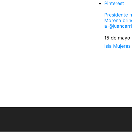
Pinterest
Presidente n
Morena brin
a @juancarri
Fecha
15 de mayo
Respecto a
Isla Mujeres