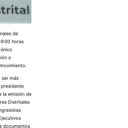
nales de
 9:00 horas
 único
ción o
 movimiento.
, ser más
 presidente
e la emisión de
es Distritales
ngresistas
Ejecutivos
los documentos