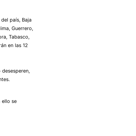
del país, Baja
lima, Guerrero,
ora, Tabasco,
rán en las 12
no desesperen,
ntes.
 ello se