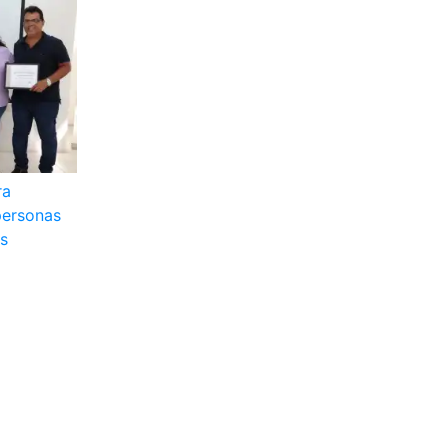
ra
personas
es