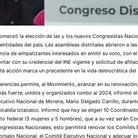
omenzó la elección de las y los nuevos Congresistas Nacio
ntidades del país. Las asambleas distritales abrieron a las
ncia de simpatizantes interesados en emitir su voto, con el
ontar con su credencial del INE vigente y solicitud de afilia
Está acción marca un precedente en la vida democrática del
ferencias permite, al Movimiento, avanzar en su renovación
 más fuerte; unidos y organizados rumbo al 2024, informó el
cutivo Nacional de Morena, Mario Delgado Carrillo, durant
alcaldía Iztacalco. Informó que hoy se eligen 10 Coordinador
ito federal (5 mujeres y 5 hombres), que a su vez serán Co
ngresistas Nacionales; esto permitirá renovar los Comités 
Consejo Nacional, el Comité Ejecutivo Nacional y adecuar 