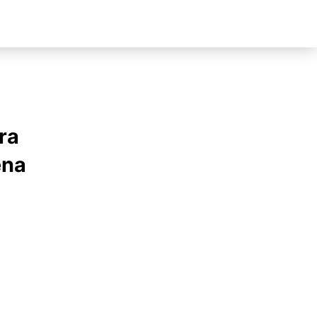
ra
ena