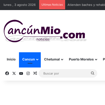
lunes , 3 agosto 2026
Ultimas Noticias
Atienden baches y rehabi
Inicio
Cancun
Chetumal
Puerto Morelos
P
Facebook
X
YouTube
Instagram
Publicación al azar
Busca
por