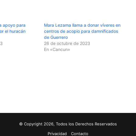
a apoyo para
Mara Lezama llama a donar víveres en
or el huracán
centros de acopio para damnificados
de Guerrero
23
26 de octubre de 2023
En «Cancun»
© Copyright 2026, Todos los Derechos Reservados
Privacidad
Contacto