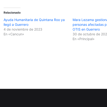
Relacionado
Ayuda Humanitaria de Quintana Roo ya
Mara Lezama gestion
llegó a Guerrero
personas afectadas p
4 de noviembre de 2023
OTIS en Guerrero
En «Cancun»
30 de octubre de 20
En «Principal»