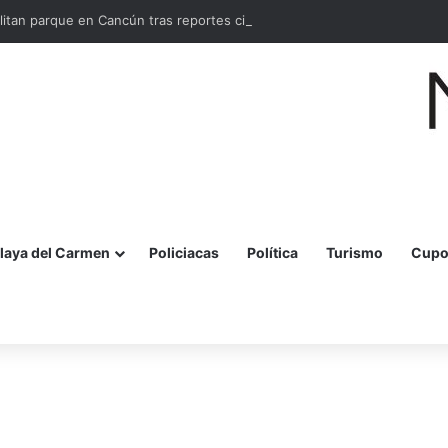
litan parque en Cancún tras reportes ciudadanos
laya del Carmen
Policiacas
Política
Turismo
Cupo
r