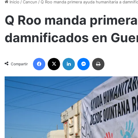
Inicio
/
Cancun
/
Q Roo manda primera ayuda humanitaria a damnifi
Q Roo manda primera
damnificados en Gue
Facebook
X
LinkedIn
Messenger
Imprimir
Compartir