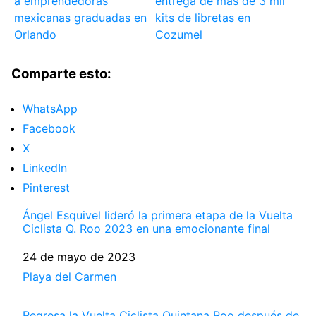
a emprendedoras
entrega de más de 3 mil
mexicanas graduadas en
kits de libretas en
Orlando
Cozumel
Comparte esto:
WhatsApp
Facebook
X
LinkedIn
Pinterest
Ángel Esquivel lideró la primera etapa de la Vuelta
Ciclista Q. Roo 2023 en una emocionante final
Fecha
24 de mayo de 2023
Respecto a
Playa del Carmen
Regresa la Vuelta Ciclista Quintana Roo después de