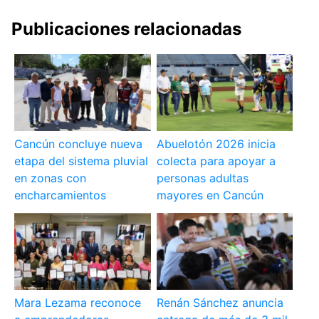
Publicaciones relacionadas
Cancún concluye nueva
Abuelotón 2026 inicia
etapa del sistema pluvial
colecta para apoyar a
en zonas con
personas adultas
encharcamientos
mayores en Cancún
Mara Lezama reconoce
Renán Sánchez anuncia