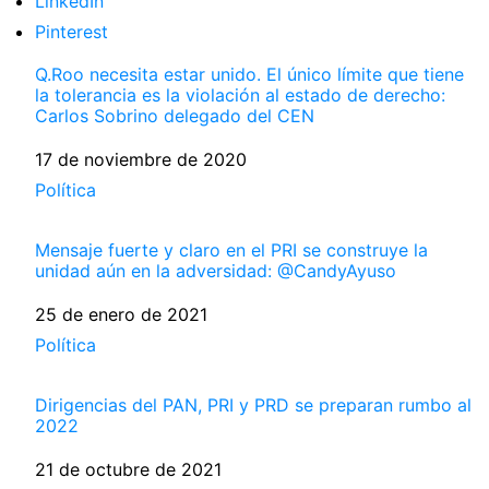
LinkedIn
Pinterest
Q.Roo necesita estar unido. El único límite que tiene
la tolerancia es la violación al estado de derecho:
Carlos Sobrino delegado del CEN
Fecha
17 de noviembre de 2020
Respecto a
Política
Mensaje fuerte y claro en el PRI se construye la
unidad aún en la adversidad: @CandyAyuso
Fecha
25 de enero de 2021
Respecto a
Política
Dirigencias del PAN, PRI y PRD se preparan rumbo al
2022
Fecha
21 de octubre de 2021