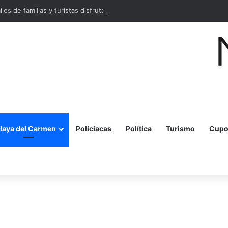
miles de familias y turistas disfrutan la Festa della Pizza en Malecón Taja
laya del Carmen
Policiacas
Política
Turismo
Cupo
r