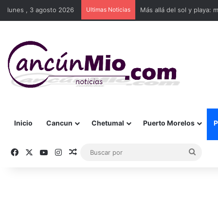
lunes , 3 agosto 2026
Ultimas Noticias
Más allá del sol y playa: 
Inicio
Cancun
Chetumal
Puerto Morelos
P
Facebook
X
YouTube
Instagram
Publicación al azar
Busca
por