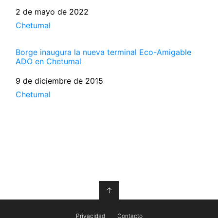
Fecha
2 de mayo de 2022
Respecto a
Chetumal
Borge inaugura la nueva terminal Eco-Amigable
ADO en Chetumal
Fecha
9 de diciembre de 2015
Respecto a
Chetumal
↑
Privacidad
Contacto