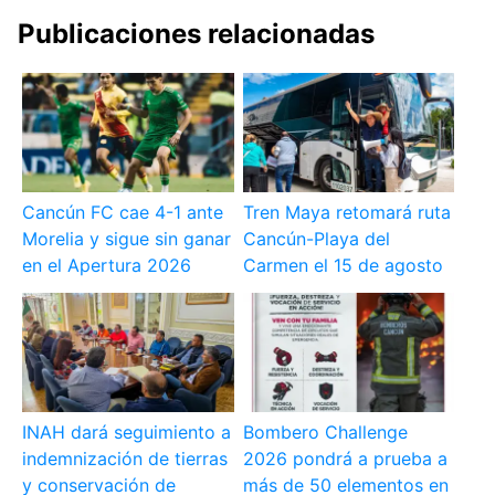
Publicaciones relacionadas
Cancún FC cae 4-1 ante
Tren Maya retomará ruta
Morelia y sigue sin ganar
Cancún-Playa del
en el Apertura 2026
Carmen el 15 de agosto
INAH dará seguimiento a
Bombero Challenge
indemnización de tierras
2026 pondrá a prueba a
y conservación de
más de 50 elementos en