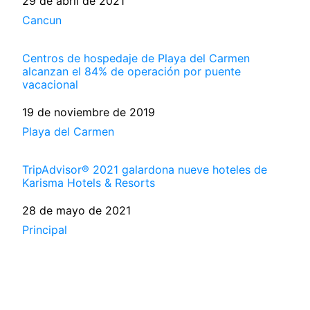
Fecha
29 de abril de 2021
Respecto a
Cancun
Centros de hospedaje de Playa del Carmen
alcanzan el 84% de operación por puente
vacacional
Fecha
19 de noviembre de 2019
Respecto a
Playa del Carmen
TripAdvisor® 2021 galardona nueve hoteles de
Karisma Hotels & Resorts
Fecha
28 de mayo de 2021
Respecto a
Principal