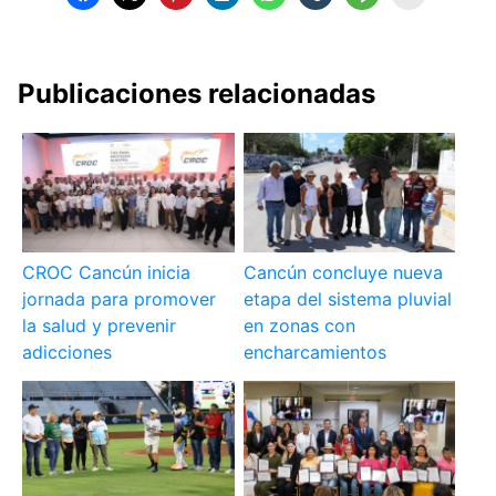
Publicaciones relacionadas
CROC Cancún inicia
Cancún concluye nueva
jornada para promover
etapa del sistema pluvial
la salud y prevenir
en zonas con
adicciones
encharcamientos