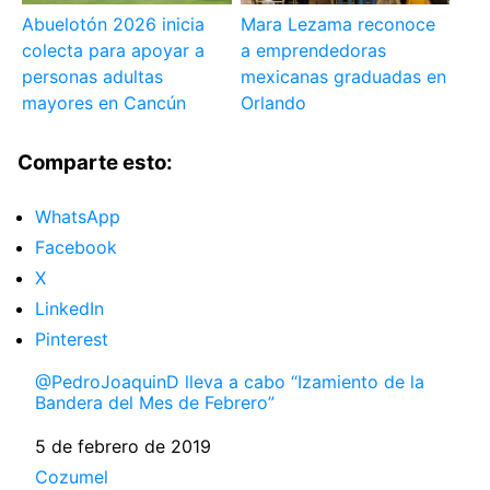
Abuelotón 2026 inicia
Mara Lezama reconoce
colecta para apoyar a
a emprendedoras
personas adultas
mexicanas graduadas en
mayores en Cancún
Orlando
Comparte esto:
WhatsApp
Facebook
X
LinkedIn
Pinterest
@PedroJoaquinD lleva a cabo “Izamiento de la
Bandera del Mes de Febrero”
Fecha
5 de febrero de 2019
Respecto a
Cozumel