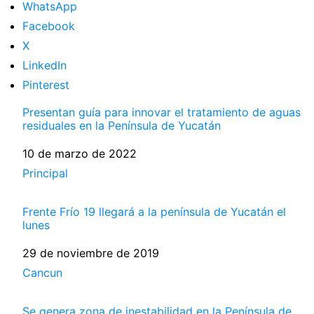
WhatsApp
Facebook
X
LinkedIn
Pinterest
Presentan guía para innovar el tratamiento de aguas
residuales en la Península de Yucatán
Fecha
10 de marzo de 2022
Respecto a
Principal
Frente Frío 19 llegará a la península de Yucatán el
lunes
Fecha
29 de noviembre de 2019
Respecto a
Cancun
Se genera zona de inestabilidad en la Península de