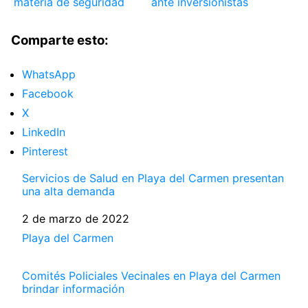
materia de seguridad
ante inversionistas
Comparte esto:
WhatsApp
Facebook
X
LinkedIn
Pinterest
Servicios de Salud en Playa del Carmen presentan
una alta demanda
Fecha
2 de marzo de 2022
Respecto a
Playa del Carmen
Comités Policiales Vecinales en Playa del Carmen
brindar información