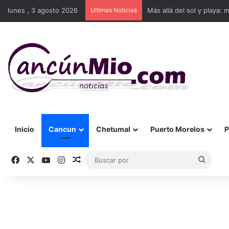
lunes , 3 agosto 2026
Ultimas Noticias
Más allá del sol y playa: 
Inicio
Cancun
Chetumal
Puerto Morelos
P
Facebook
X
YouTube
Instagram
Publicación al azar
Busca
por