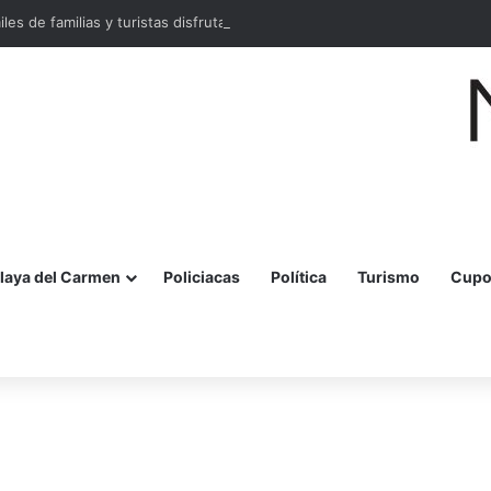
miles de familias y turistas disfrutan la Festa della Pizza en Malecón Taja
laya del Carmen
Policiacas
Política
Turismo
Cupo
r