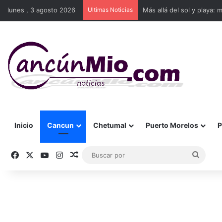
lunes , 3 agosto 2026
Ultimas Noticias
Más allá del sol y playa: 
Inicio
Cancun
Chetumal
Puerto Morelos
P
Facebook
X
YouTube
Instagram
Publicación al azar
Busca
por