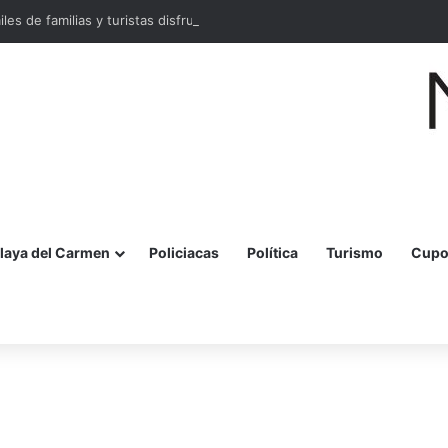
miles de familias y turistas disfrutan la Festa della Pizza en Malecón Taja
laya del Carmen
Policiacas
Política
Turismo
Cupo
r