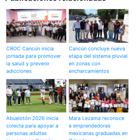
CROC Cancún inicia
Cancún concluye nueva
jornada para promover
etapa del sistema pluvial
la salud y prevenir
en zonas con
adicciones
encharcamientos
Abuelotón 2026 inicia
Mara Lezama reconoce
colecta para apoyar a
a emprendedoras
personas adultas
mexicanas graduadas en