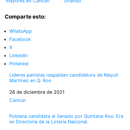
mayores en Cancún
Orlando
Comparte esto:
WhatsApp
Facebook
X
LinkedIn
Pinterest
Lideres panistas respaldan candidatura de Mayuli
Martínez en Q. Roo
Fecha
26 de diciembre de 2021
Respecto a
Cancun
Poblana candidata al Senado por Quintana Roo. Era
ex Directona de la Lotería Nacional.