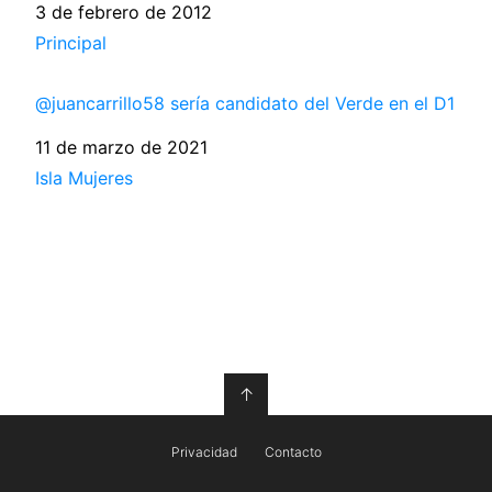
Fecha
3 de febrero de 2012
Respecto a
Principal
@juancarrillo58 sería candidato del Verde en el D1
Fecha
11 de marzo de 2021
Respecto a
Isla Mujeres
↑
Privacidad
Contacto