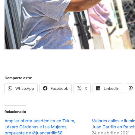
Comparte esto:
WhatsApp
Facebook
X
LinkedIn
Relacionado
Ampliar oferta académica en Tulum,
Mejores calles e ilum
Lázaro Cárdenas e Isla Mujeres
Juan Carrillo en Ranch
propuesta de @juancarrillo58
24 de abril de 2021