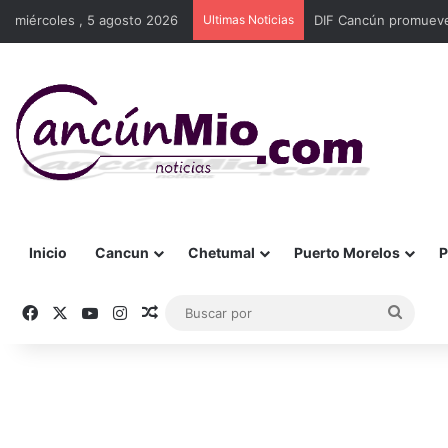
miércoles , 5 agosto 2026
Ultimas Noticias
DIF Cancún promueve 
Inicio
Cancun
Chetumal
Puerto Morelos
P
Facebook
X
YouTube
Instagram
Publicación al azar
Busca
por