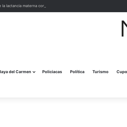
la lactancia materna con jornada para madres y embarazadas
laya del Carmen
Policiacas
Política
Turismo
Cupo
r