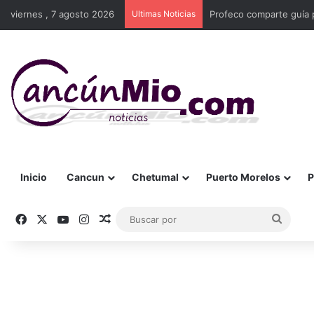
viernes , 7 agosto 2026
Ultimas Noticias
Profeco comparte guía p
Inicio
Cancun
Chetumal
Puerto Morelos
P
Facebook
X
YouTube
Instagram
Publicación al azar
Busca
por