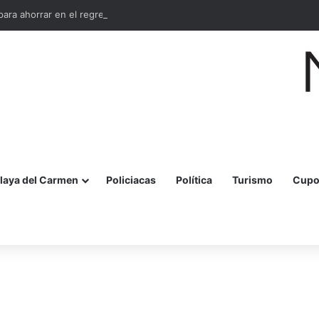
ara ahorrar en el regreso a clases 2026
laya del Carmen
Policiacas
Política
Turismo
Cupo
r