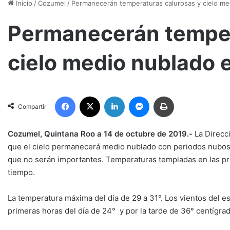
Inicio
/
Cozumel
/
Permanecerán temperaturas calurosas y cielo m
Permanecerán temper
cielo medio nublado
Facebook
X
LinkedIn
Messenger
Imprimir
Compartir
Cozumel, Quintana Roo a 14 de octubre de 2019.-
La Direcc
que el cielo permanecerá medio nublado con periodos nuboso
que no serán importantes. Temperaturas templadas en las prim
tiempo.
La temperatura máxima del día de 29 a 31°. Los vientos del e
primeras horas del día de 24° y por la tarde de 36° centígra