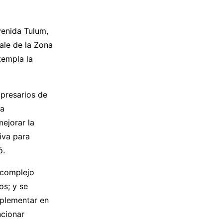
venida Tulum,
sale de la Zona
templa la
mpresarios de
la
ejorar la
iva para
ó.
 complejo
os; y se
mplementar en
ncionar