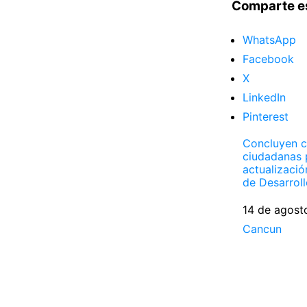
Comparte e
WhatsApp
Facebook
X
LinkedIn
Pinterest
Concluyen c
ciudadanas 
actualizaci
de Desarrol
Fecha
14 de agost
Respecto a
Cancun