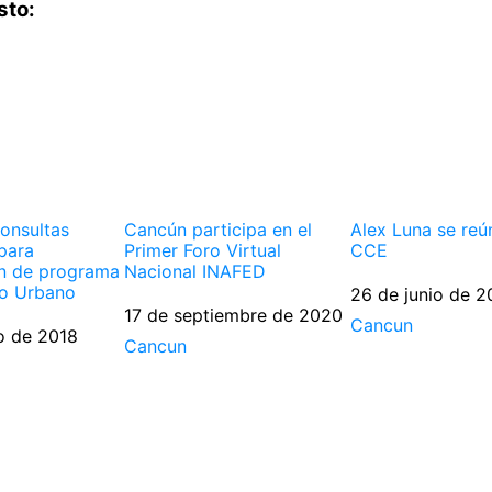
sto:
onsultas
Cancún participa en el
Alex Luna se reú
para
Primer Foro Virtual
CCE
ón de programa
Nacional INAFED
lo Urbano
Fecha
26 de junio de 2
Fecha
17 de septiembre de 2020
Respecto a
Cancun
o de 2018
Respecto a
Cancun