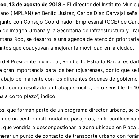
o, 13 de agosto de 2018.-
El director del Instituto Munici
bano (IMPLAN) en Benito Juárez, Carlos Díaz Carvajal seña
njunto con Consejo Coordinador Empresarial (CCE) de Canc
 de Imagen Urbana y la Secretaría de Infraestructura y Tr
intana Roo, se desarrolla una agenda de atención prioritaria
ntos que coadyuvan a mejorar la movilidad en la ciudad.
n del Presidente municipal, Remberto Estrada Barba, es darl
 gran importancia para los benitojuarenses, por lo que se
rabajo permanente con los diferentes órdenes de gobierno 
dado como resultado un trabajo sencillo, pero sensible de 1
s a corto plazo”, indicó.
os, que forman parte de un programa director urbano, se c
 de un centro multimodal de pasajeros, en la confluencia 
, que vendría a descongestionar la zona ubicada en Plaza 
erar un punto de contacto de transporte urbano con forán