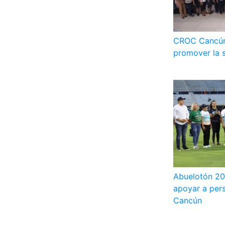
CROC Cancún 
promover la s
Abuelotón 202
apoyar a per
Cancún