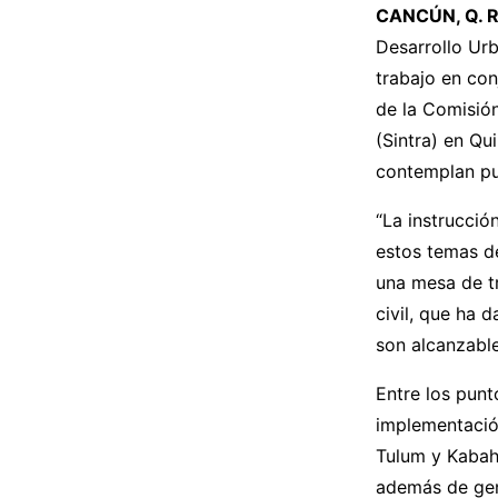
CANCÚN, Q. Ro
Desarrollo Ur
trabajo en co
de la Comisión
(Sintra) en Qu
contemplan pu
“La instrucció
estos temas de
una mesa de t
civil, que ha 
son alcanzable
Entre los punt
implementación
Tulum y Kabah
además de gen