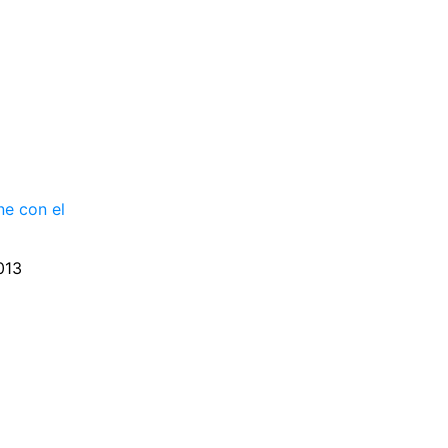
ne con el
013