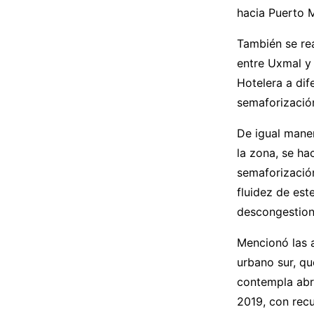
hacia Puerto 
También se rea
entre Uxmal y 
Hotelera a dif
semaforizació
De igual maner
la zona, se h
semaforización
fluidez de est
descongestiona
Mencionó las a
urbano sur, qu
contempla abr
2019, con rec