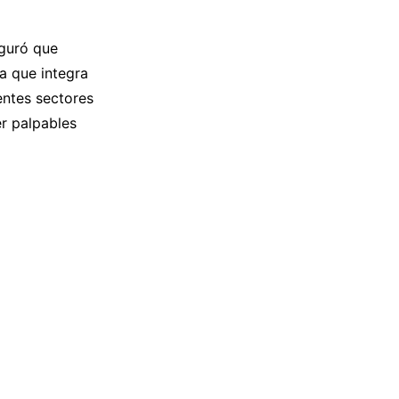
eguró que
a que integra
entes sectores
er palpables