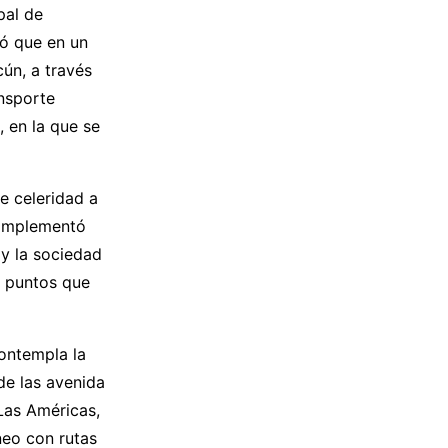
pal de
ló que en un
ún, a través
ansporte
, en la que se
e celeridad a
 implementó
y la sociedad
0 puntos que
ontempla la
de las avenida
Las Américas,
eo con rutas