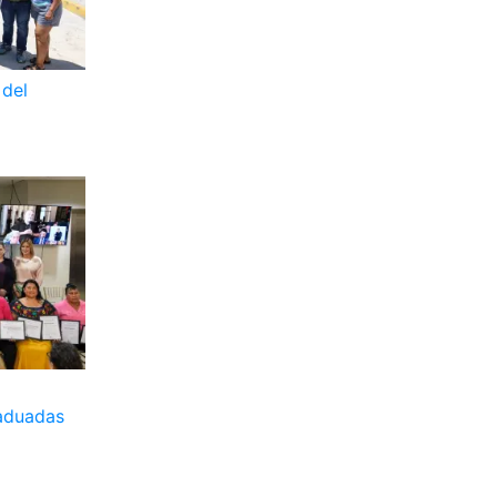
 del
aduadas