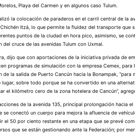
Morelos, Playa del Carmen y en algunos caso Tulum.
lizó la colocación de paraderos en el carril central de la a
Chichén Itzá, lo que permite la fluidez del transporte que 
erentes puntos de la ciudad en hora pico, asimismo, se con
n del cruce de las avenidas Tulum con Uxmal.
a, dijo que con aportaciones de la iniciativa privada de e
acen programas de simulación con la empresa Cemex, para 
 de la salida de Puerto Cancún hacia la Bonampak, “para m
e lugar, sobre todo porque se ha convertido en una alternat
r el kilómetro cero de la zona hotelera de Cancún”, agreg
cciones de la avenida 135, principal prolongación hacia el
e se conectó un cuerpo para mejora la afluencia de vehícul
ir el 50 por ciento restante en una etapa que se prevé co
ursos que se están gestionando ante la Federación; por me