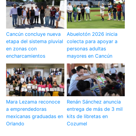
Cancún concluye nueva
Abuelotón 2026 inicia
etapa del sistema pluvial
colecta para apoyar a
en zonas con
personas adultas
encharcamientos
mayores en Cancún
Mara Lezama reconoce
Renán Sánchez anuncia
a emprendedoras
entrega de más de 3 mil
mexicanas graduadas en
kits de libretas en
Orlando
Cozumel