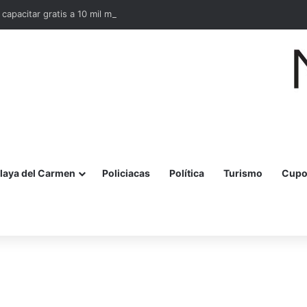
 capacitar gratis a 10 mil mujeres en bordado maya en Quintana Roo
laya del Carmen
Policiacas
Política
Turismo
Cupo
r