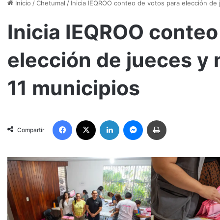
Inicio
/
Chetumal
/
Inicia IEQROO conteo de votos para elección de 
Inicia IEQROO conteo
elección de jueces y 
11 municipios
Facebook
X
LinkedIn
Messenger
Imprimir
Compartir