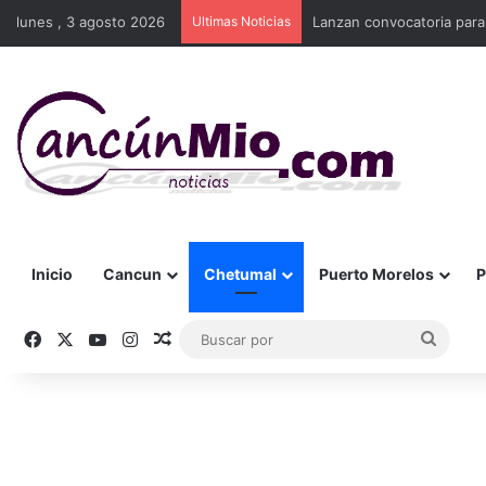
lunes , 3 agosto 2026
Ultimas Noticias
Lanzan convocatoria para
Inicio
Cancun
Chetumal
Puerto Morelos
P
Facebook
X
YouTube
Instagram
Publicación al azar
Busca
por