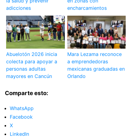
la salud y prevenir
en zonas con
adicciones
encharcamientos
Abuelotón 2026 inicia
Mara Lezama reconoce
colecta para apoyar a
a emprendedoras
personas adultas
mexicanas graduadas en
mayores en Cancún
Orlando
Comparte esto:
WhatsApp
Facebook
X
LinkedIn