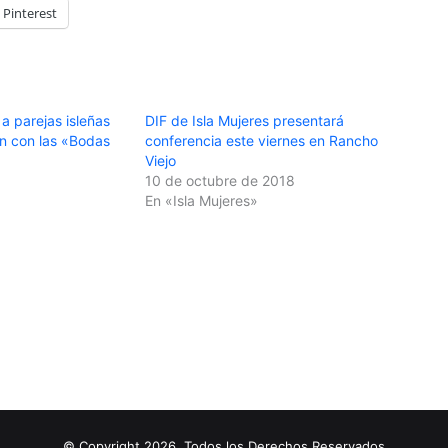
Pinterest
 a parejas isleñas
DIF de Isla Mujeres presentará
ón con las «Bodas
conferencia este viernes en Rancho
Viejo
10 de octubre de 2018
En «Isla Mujeres»
© Copyright 2026, Todos los Derechos Reservados