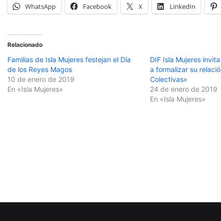
WhatsApp
Facebook
X
LinkedIn
Relacionado
Familias de Isla Mujeres festejan el Día
DIF Isla Mujeres invita
de los Reyes Magos
a formalizar su relaci
10 de enero de 2019
Colectivas»
En «Isla Mujeres»
24 de enero de 2019
En «Isla Mujeres»