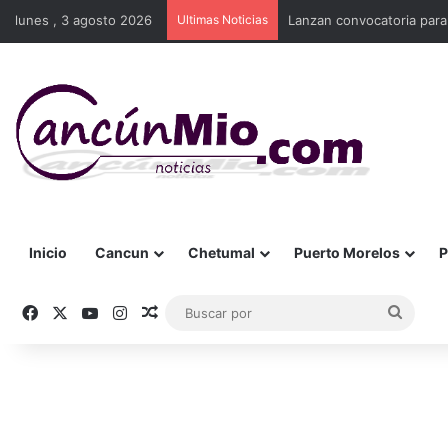
lunes , 3 agosto 2026
Ultimas Noticias
Lanzan convocatoria para
Inicio
Cancun
Chetumal
Puerto Morelos
P
Facebook
X
YouTube
Instagram
Publicación al azar
Busca
por