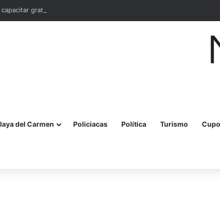
 capacitar gratis a 10 mil mujeres en bordado maya en Quintana Roo
laya del Carmen
Policiacas
Política
Turismo
Cupo
r