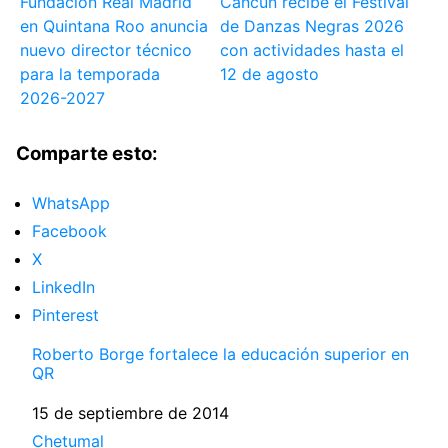
Fundación Real Madrid
Cancún recibe el Festival
en Quintana Roo anuncia
de Danzas Negras 2026
nuevo director técnico
con actividades hasta el
para la temporada
12 de agosto
2026-2027
Comparte esto:
WhatsApp
Facebook
X
LinkedIn
Pinterest
Roberto Borge fortalece la educación superior en
QR
Fecha
15 de septiembre de 2014
Respecto a
Chetumal