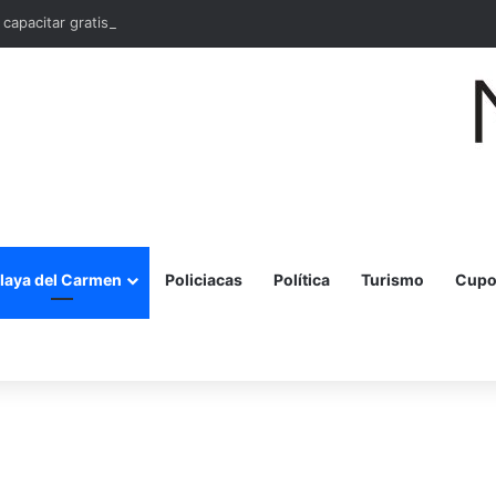
 capacitar gratis a 10 mil mujeres en bordado maya en Quintana Roo
laya del Carmen
Policiacas
Política
Turismo
Cupo
r