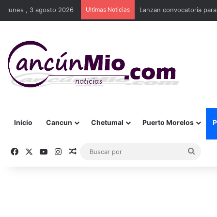
lunes , 3 agosto 2026
Ultimas Noticias
Lanzan convocatoria para
Inicio
Cancun
Chetumal
Puerto Morelos
P
Facebook
X
YouTube
Instagram
Publicación al azar
Busca
por