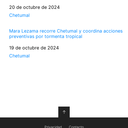
Fecha
20 de octubre de 2024
Respecto a
Chetumal
Mara Lezama recorre Chetumal y coordina acciones
preventivas por tormenta tropical
Fecha
19 de octubre de 2024
Respecto a
Chetumal
↑
Privacidad
Contacto