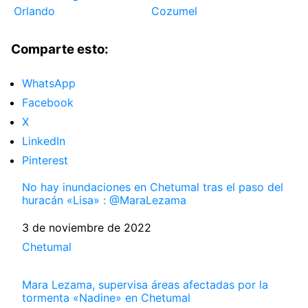
Orlando
Cozumel
Comparte esto:
WhatsApp
Facebook
X
LinkedIn
Pinterest
No hay inundaciones en Chetumal tras el paso del
huracán «Lisa» : @MaraLezama
Fecha
3 de noviembre de 2022
Respecto a
Chetumal
Mara Lezama, supervisa áreas afectadas por la
tormenta «Nadine» en Chetumal