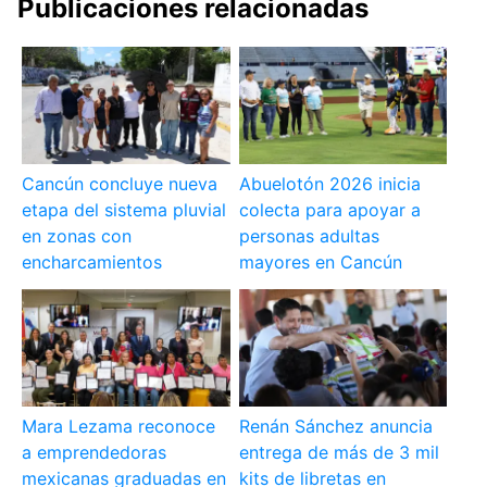
Publicaciones relacionadas
Cancún concluye nueva
Abuelotón 2026 inicia
etapa del sistema pluvial
colecta para apoyar a
en zonas con
personas adultas
encharcamientos
mayores en Cancún
Mara Lezama reconoce
Renán Sánchez anuncia
a emprendedoras
entrega de más de 3 mil
mexicanas graduadas en
kits de libretas en