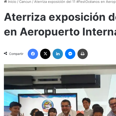
Inicio
/
Cancun
/
Aterriza exposición del 11 #FestOcéanos en Aerop
Aterriza exposición 
en Aeropuerto Intern
Facebook
X
LinkedIn
Messenger
Imprimir
Compartir