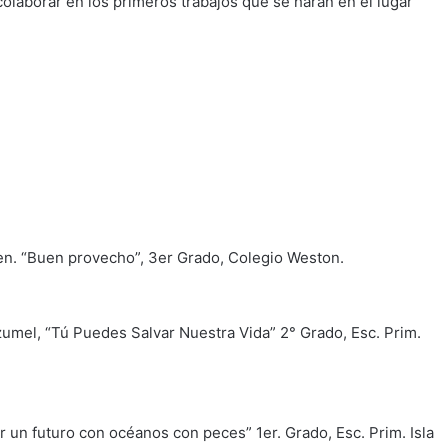
laborar en los primeros trabajos que se harán en el lugar
en. “Buen provecho”, 3er Grado, Colegio Weston.
umel, “Tú Puedes Salvar Nuestra Vida” 2° Grado, Esc. Prim.
 un futuro con océanos con peces” 1er. Grado, Esc. Prim. Isla