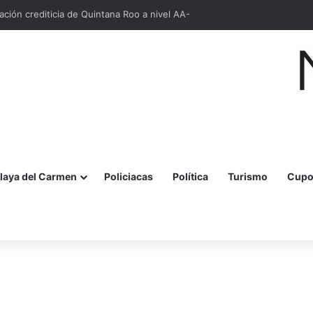
cación crediticia de Quintana Roo a nivel AA-
laya del Carmen
Policiacas
Política
Turismo
Cupo
r