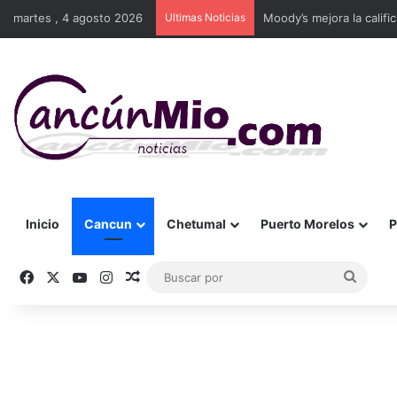
martes , 4 agosto 2026
Ultimas Noticias
Moody’s mejora la califi
Inicio
Cancun
Chetumal
Puerto Morelos
P
Facebook
X
YouTube
Instagram
Publicación al azar
Busca
por