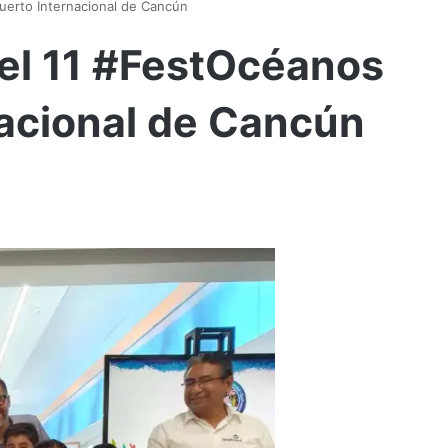
uerto Internacional de Cancún
del 11 #FestOcéanos
acional de Cancún