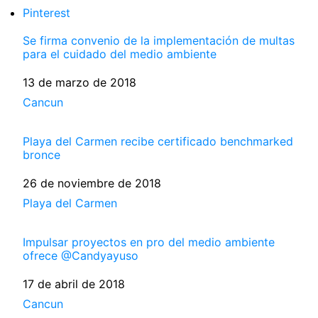
Pinterest
Se firma convenio de la implementación de multas
para el cuidado del medio ambiente
Fecha
13 de marzo de 2018
Respecto a
Cancun
Playa del Carmen recibe certificado benchmarked
bronce
Fecha
26 de noviembre de 2018
Respecto a
Playa del Carmen
Impulsar proyectos en pro del medio ambiente
ofrece @Candyayuso
Fecha
17 de abril de 2018
Respecto a
Cancun