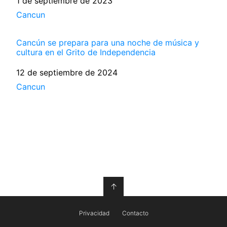
Fecha
1 de septiembre de 2023
Respecto a
Cancun
Cancún se prepara para una noche de música y
cultura en el Grito de Independencia
Fecha
12 de septiembre de 2024
Respecto a
Cancun
↑
Privacidad
Contacto