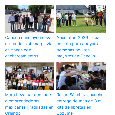
Cancún concluye nueva
Abuelotón 2026 inicia
etapa del sistema pluvial
colecta para apoyar a
en zonas con
personas adultas
encharcamientos
mayores en Cancún
Mara Lezama reconoce
Renán Sánchez anuncia
a emprendedoras
entrega de más de 3 mil
mexicanas graduadas en
kits de libretas en
Orlando
Cozumel