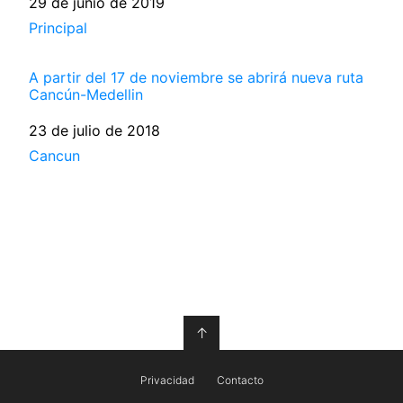
Fecha
29 de junio de 2019
Respecto a
Principal
A partir del 17 de noviembre se abrirá nueva ruta
Cancún-Medellin
Fecha
23 de julio de 2018
Respecto a
Cancun
↑
Privacidad
Contacto