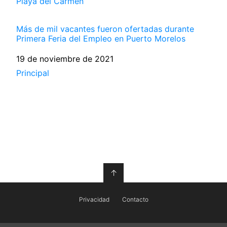
Respecto a
Playa del Carmen
Más de mil vacantes fueron ofertadas durante
Primera Feria del Empleo en Puerto Morelos
Fecha
19 de noviembre de 2021
Respecto a
Principal
↑
Privacidad
Contacto