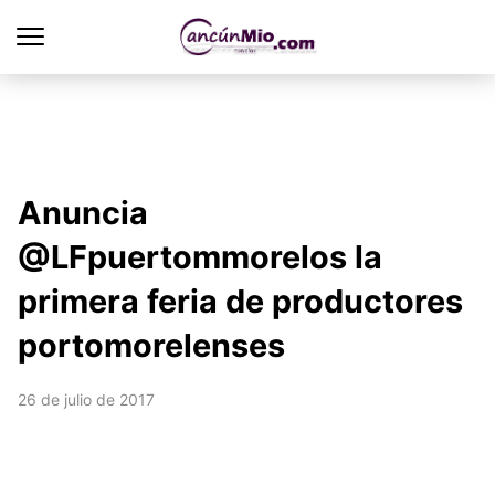
Anuncia
@LFpuertommorelos la
primera feria de productores
portomorelenses
26 de julio de 2017