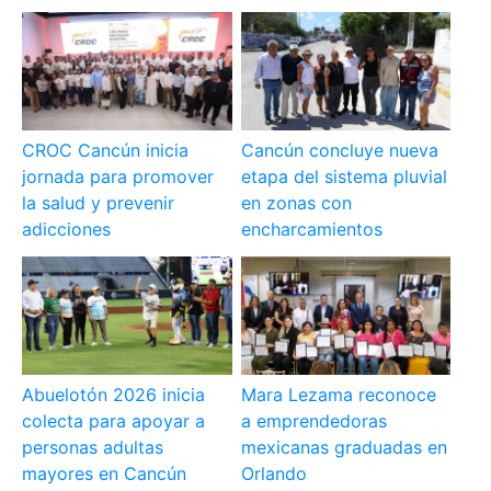
CROC Cancún inicia
Cancún concluye nueva
jornada para promover
etapa del sistema pluvial
la salud y prevenir
en zonas con
adicciones
encharcamientos
Abuelotón 2026 inicia
Mara Lezama reconoce
colecta para apoyar a
a emprendedoras
personas adultas
mexicanas graduadas en
mayores en Cancún
Orlando