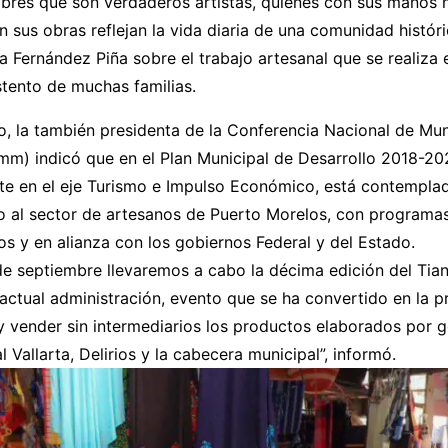
bres que son verdaderos artistas, quienes con sus manos 
n sus obras reflejan la vida diaria de una comunidad históric
a Fernández Piña sobre el trabajo artesanal que se realiza 
stento de muchas familias.
o, la también presidenta de la Conferencia Nacional de Mun
m) indicó que en el Plan Municipal de Desarrollo 2018-20
te en el eje Turismo e Impulso Económico, está contemplad
to al sector de artesanos de Puerto Morelos, con programa
os y en alianza con los gobiernos Federal y del Estado.
de septiembre llevaremos a cabo la décima edición del Tia
actual administración, evento que se ha convertido en la pri
y vender sin intermediarios los productos elaborados por 
l Vallarta, Delirios y la cabecera municipal”, informó.