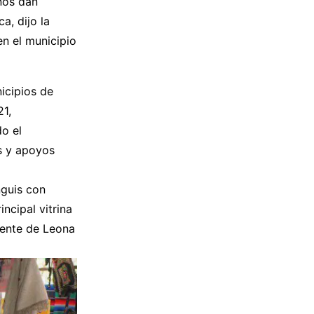
nos dan
a, dijo la
en el municipio
icipios de
21,
o el
s y apoyos
nguis con
ncipal vitrina
gente de Leona