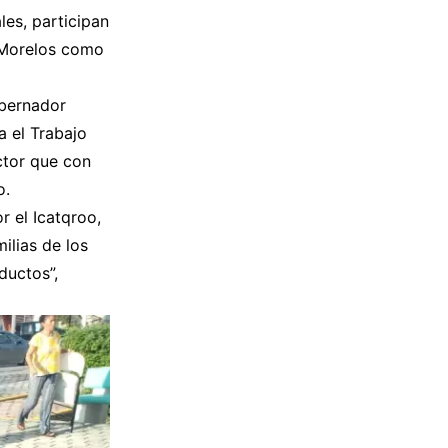
es, participan
 Morelos como
obernador
a el Trabajo
ctor que con
o.
r el Icatqroo,
ilias de los
ductos”,