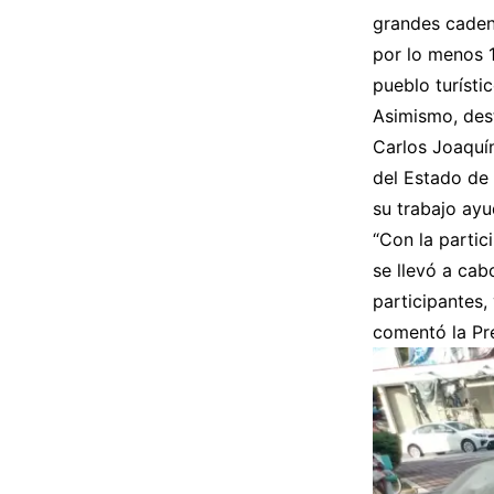
grandes cadena
por lo menos 
pueblo turísti
Asimismo, des
Carlos Joaquín
del Estado de 
su trabajo ay
“Con la partic
se llevó a cab
participantes,
comentó la Pre