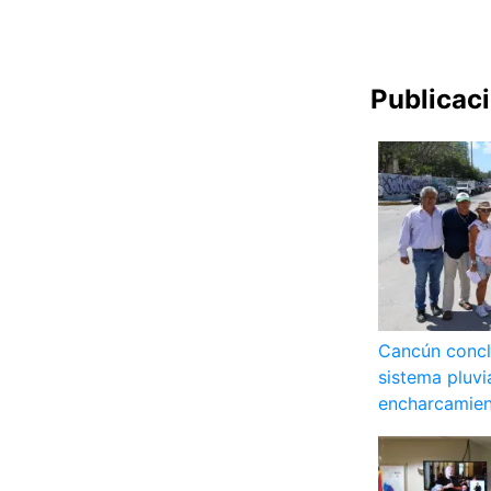
Publicac
Cancún concl
sistema pluvi
encharcamien