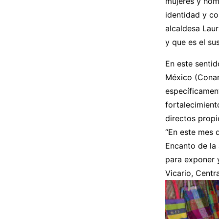
mujeres y hom
identidad y co
alcaldesa Laur
y que es el su
En este sentid
México (Conam
específicamen
fortalecimien
directos propi
“En este mes 
Encanto de la 
para exponer 
Vicario, Centra