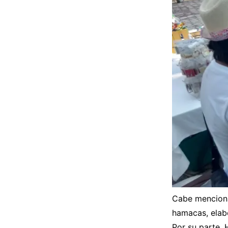
Cabe menciona
hamacas, elabo
Por su parte,