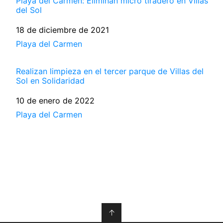
Playa del Carmen: Eliminan micro tiradero en Villas
del Sol
Fecha
18 de diciembre de 2021
Respecto a
Playa del Carmen
Realizan limpieza en el tercer parque de Villas del
Sol en Solidaridad
Fecha
10 de enero de 2022
Respecto a
Playa del Carmen
↑