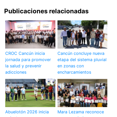
Publicaciones relacionadas
CROC Cancún inicia
Cancún concluye nueva
jornada para promover
etapa del sistema pluvial
la salud y prevenir
en zonas con
adicciones
encharcamientos
Abuelotón 2026 inicia
Mara Lezama reconoce