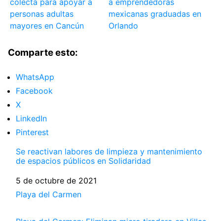
colecta para apoyar a
a emprendedoras
personas adultas
mexicanas graduadas en
mayores en Cancún
Orlando
Comparte esto:
WhatsApp
Facebook
X
LinkedIn
Pinterest
Se reactivan labores de limpieza y mantenimiento
de espacios públicos en Solidaridad
Fecha
5 de octubre de 2021
Respecto a
Playa del Carmen