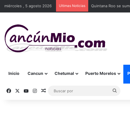
miércoles , 5 agosto 2026
Ultimas Noticias
Quintana Roo se suma
Inicio
Cancun
Chetumal
Puerto Morelos
P
Facebook
X
YouTube
Instagram
Publicación al azar
Busca
por