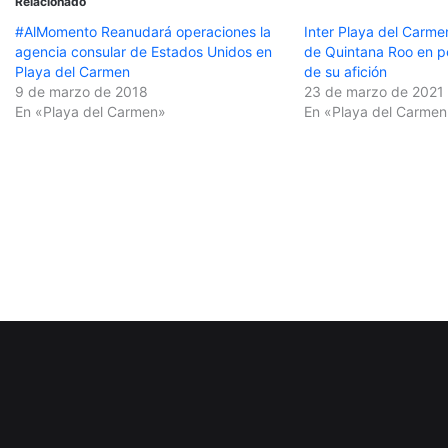
Relacionado
#AlMomento Reanudará operaciones la
Inter Playa del Carmen
agencia consular de Estados Unidos en
de Quintana Roo en pe
Playa del Carmen
de su afición
9 de marzo de 2018
23 de marzo de 2021
En «Playa del Carmen»
En «Playa del Carmen