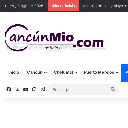
lunes , 3 agosto 2026
Ultimas Noticias
Más allá del sol y playa: 
Inicio
Cancun
Chetumal
Puerto Morelos
P
Facebook
X
YouTube
Instagram
Publicación al azar
Busca
por