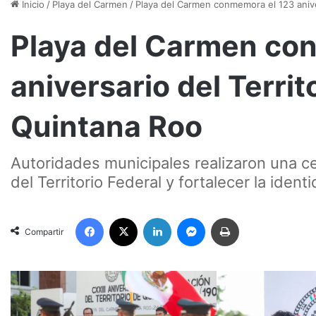
Inicio
/
Playa del Carmen
/
Playa del Carmen conmemora el 123 anive
Playa del Carmen co
aniversario del Territ
Quintana Roo
Autoridades municipales realizaron una ce
del Territorio Federal y fortalecer la ident
Facebook
X
LinkedIn
Messenger
Imprimir
Compartir