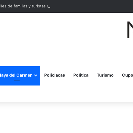
miles de familias y turistas disfrutan la Festa della Pizza en Malecón Taja
laya del Carmen
Policiacas
Política
Turismo
Cupo
r