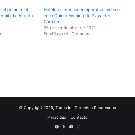
 el primer club
Hoteleros reconocen operativo exitoso
rmitir la entrada
en la Quinta Avenida de Playa del
Carmen
25 de septiembre de 2021
»
En «Playa del Carmen»
© Copyright 2026, Todos los Derechos Reservados
Privacidad
Contacto
Facebook
X
YouTube
Instagram