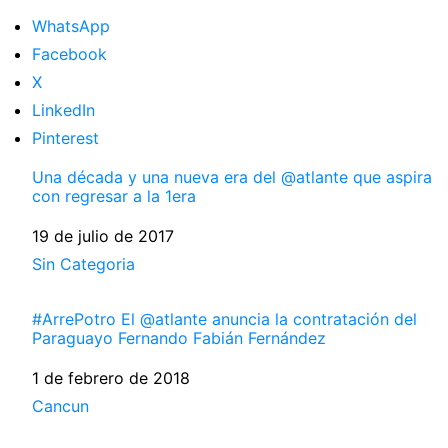
WhatsApp
Facebook
X
LinkedIn
Pinterest
Una década y una nueva era del @atlante que aspira
con regresar a la 1era
Fecha
19 de julio de 2017
Respecto a
Sin Categoria
#ArrePotro El @atlante anuncia la contratación del
Paraguayo Fernando Fabián Fernández
Fecha
1 de febrero de 2018
Respecto a
Cancun