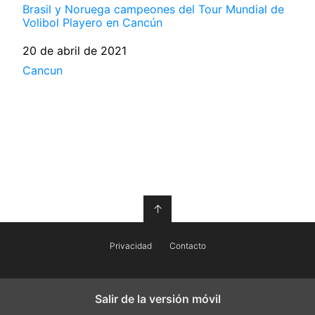
Brasil y Noruega campeones del Tour Mundial de
Volibol Playero en Cancún
Fecha
20 de abril de 2021
Respecto a
Cancun
↑
Privacidad
Contacto
Salir de la versión móvil