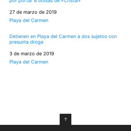
por portar 8 bolsas de «Cristal»
Fecha
27 de marzo de 2019
Respecto a
Playa del Carmen
Detienen en Playa del Carmen a dos sujetos con
presunta droga
Fecha
3 de marzo de 2019
Respecto a
Playa del Carmen
↑