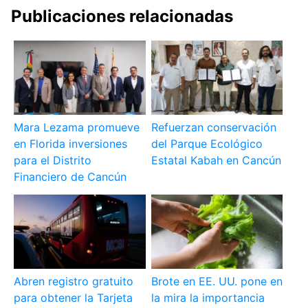
Publicaciones relacionadas
Mara Lezama promueve
Refuerzan conservación
en Florida inversiones
del Parque Ecológico
para el Distrito
Estatal Kabah en Cancún
Financiero de Cancún
Abren registro gratuito
Brote en EE. UU. pone en
para obtener la Tarjeta
la mira la importancia